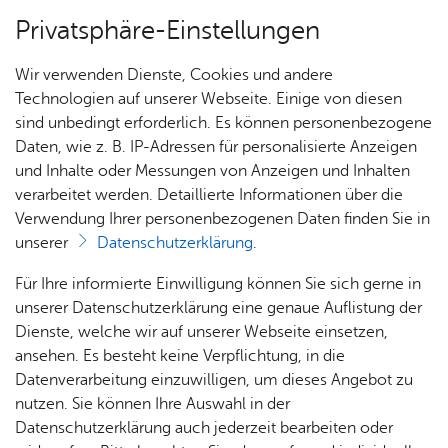
Privatsphäre-Einstellungen
Menü
Wir verwenden Dienste, Cookies und andere
Start­sei­te
Technologien auf unserer Webseite. Einige von diesen
sind unbedingt erforderlich. Es können personenbezogene
Daten, wie z. B. IP-Adressen für personalisierte Anzeigen
und Inhalte oder Messungen von Anzeigen und Inhalten
Früh­för­de­rung
verarbeitet werden. Detaillierte Informationen über die
För­der­ver­ein
Verwendung Ihrer personenbezogenen Daten finden Sie in
unserer
Datenschutzerklärung
.
Der Förderverein der Tannenhag-Schule wurde
Für Ihre informierte Einwilligung können Sie sich gerne in
am im Mai 2006 auf Initiative einiger engagierter
unserer Datenschutzerklärung eine genaue Auflistung der
Eltern gegründet und von der Schulleitung
Dienste, welche wir auf unserer Webseite einsetzen,
unterstützt. Engagierte Eltern, Lehrkräfte sowie
ansehen. Es besteht keine Verpflichtung, in die
Freunde und Förderer der Tannenhag-Schule
Datenverarbeitung einzuwilligen, um dieses Angebot zu
gehören zum Förderverein.
nutzen. Sie können Ihre Auswahl in der
Datenschutzerklärung auch jederzeit bearbeiten oder