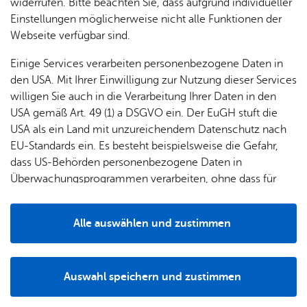
widerrufen. Bitte beachten Sie, dass aufgrund individueller
Einstellungen möglicherweise nicht alle Funktionen der
Webseite verfügbar sind.
Einige Services verarbeiten personenbezogene Daten in
den USA. Mit Ihrer Einwilligung zur Nutzung dieser Services
willigen Sie auch in die Verarbeitung Ihrer Daten in den
USA gemäß Art. 49 (1) a DSGVO ein. Der EuGH stuft die
USA als ein Land mit unzureichendem Datenschutz nach
EU-Standards ein. Es besteht beispielsweise die Gefahr,
von links: Jas­min Bau­mann, San­dra Scher­mann, Mi­hae­la Had­z­an, Ca­ro­lin Din­
dass US-Behörden personenbezogene Daten in
ter
Überwachungsprogrammen verarbeiten, ohne dass für
Europäerinnen und Europäer eine Klagemöglichkeit
Vor­stand
besteht.
1. Vor­sit­zen­de, Schrift­füh­re­rin: Jas­min Bau­mann
Alle auswählen und zustimmen
Details
2. Vor­sit­zen­de: San­dra Scher­mann
Kas­sie­re­rin: Mi­hae­la Had­z­an
Auswahl speichern und zustimmen
Notwendig
Drittanbieter
Schrift­füh­re­rin: Ca­ro­lin Din­ter