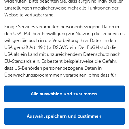
widerrufen. Bitte beachten Sie, dass aufgrund individueller
Einstellungen möglicherweise nicht alle Funktionen der
Webseite verfügbar sind.
Einige Services verarbeiten personenbezogene Daten in
den USA. Mit Ihrer Einwilligung zur Nutzung dieser Services
willigen Sie auch in die Verarbeitung Ihrer Daten in den
Luise Kischel
USA gemäß Art. 49 (1) a DSGVO ein. Der EuGH stuft die
Komm. Schulleiterin der Tannenhag-Schule
USA als ein Land mit unzureichendem Datenschutz nach
Tel. +49 7541 203 56412
EU-Standards ein. Es besteht beispielsweise die Gefahr,
E-Mail:
schulleitung@­‍­sbbz-tannenhag.­‍­de
dass US-Behörden personenbezogene Daten in
Überwachungsprogrammen verarbeiten, ohne dass für
Europäerinnen und Europäer eine Klagemöglichkeit
Erweitertes Schulleitungsteam
besteht.
Alle auswählen und zustimmen
Details
Niklas Böttcher
Tel. +49 7541 203 56413
E-Mail:
ssl@­‍­sbbz-tannenhag.­‍­de
Auswahl speichern und zustimmen
Notwendig
Drittanbieter