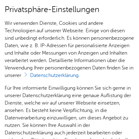
Privatsphäre-Einstellungen
Menü
Wir verwenden Dienste, Cookies und andere
Start­sei­te
Technologien auf unserer Webseite. Einige von diesen
sind unbedingt erforderlich. Es können personenbezogene
Daten, wie z. B. IP-Adressen für personalisierte Anzeigen
und Inhalte oder Messungen von Anzeigen und Inhalten
Alle Nachrichten
Früh­för­de­rung
verarbeitet werden. Detaillierte Informationen über die
Verwendung Ihrer personenbezogenen Daten finden Sie in
unserer
Datenschutzerklärung
.
Immer aktuell informiert – unsere Nachrichten
aus der Tannnenhag-Schule.
Für Ihre informierte Einwilligung können Sie sich gerne in
unserer Datenschutzerklärung eine genaue Auflistung der
Dienste, welche wir auf unserer Webseite einsetzen,
Erweiterte Suche
ansehen. Es besteht keine Verpflichtung, in die
Datenverarbeitung einzuwilligen, um dieses Angebot zu
nutzen. Sie können Ihre Auswahl in der
Mon­tag, 06. Juli 2026
Datenschutzerklärung auch jederzeit bearbeiten oder