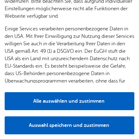
widerrufen. Bitte beachten Sie, dass aufgrund individueller
Tan­nen­hag­schu­le
Einstellungen möglicherweise nicht alle Funktionen der
Na­tio­na­le Spie­le von Spe­cial Olym­pics
Webseite verfügbar sind.
Eine De­le­ga­ti­on der Tan­nen­hag-Schu­le nahm er­folg­rei­che
an den Na­tio­na­len Spie­len von Spe­cial Olym­pics 2026 im
Einige Services verarbeiten personenbezogene Daten in
Saar­land teil.
den USA. Mit Ihrer Einwilligung zur Nutzung dieser Services
willigen Sie auch in die Verarbeitung Ihrer Daten in den
Tan­nen­hag­schu­le
USA gemäß Art. 49 (1) a DSGVO ein. Der EuGH stuft die
60 Jahre Tan­nen­hag-Schu­le
USA als ein Land mit unzureichendem Datenschutz nach
60 Jahre Tan­nen­hag-Schu­le – Ein Schul­fest vol­ler Be­geg­
EU-Standards ein. Es besteht beispielsweise die Gefahr,
nun­gen, Freu­de und Ge­mein­schaft
dass US-Behörden personenbezogene Daten in
Überwachungsprogrammen verarbeiten, ohne dass für
Europäerinnen und Europäer eine Klagemöglichkeit
Frei­tag, 13. März 2026
besteht.
Tan­nen­hag­schu­le
Alle auswählen und zustimmen
Details
BFD/FSJ­ler für das kom­men­de Schul­jahr ge­sucht!
Be­reit für ein ein­zig­ar­ti­ges Jahr? Schlie­ße dich dem Team
Auswahl speichern und zustimmen
Notwendig
Drittanbieter
der Tan­nen­hag-Schu­le in Fried­richs­ha­fen an und mache