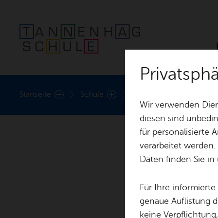
Privatsp
Früh­för­de­rung
Start­sei­te
Schu­le
Grund­stu­fe
Wir verwenden Dien
diesen sind unbedin
für personalisierte
verarbeitet werden.
Daten finden Sie in
Für Ihre informiert
genaue Auflistung d
keine Verpflichtung