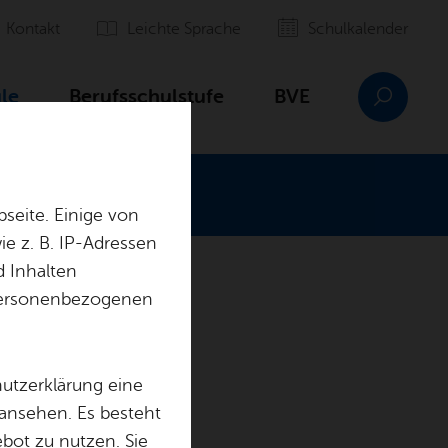
Kon­takt
Leich­te Spra­che
Schul­ka­len­der
­le
Be­rufs­schul­stu­fe
BVE
seite. Einige von
e z. B. IP-Adressen
d Inhalten
r personenbezogenen
hutzerklärung eine
 ansehen. Es besteht
ebot zu nutzen. Sie