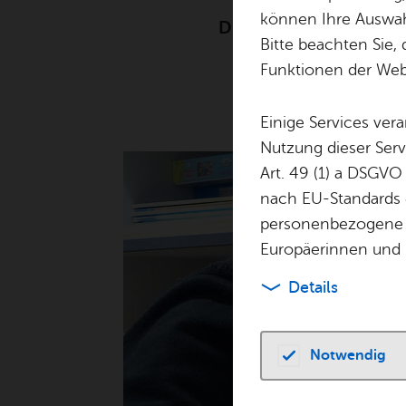
können Ihre Auswahl
Die Grundstufe besuc
Bitte beachten Sie, 
Funktionen der Webs
Einige Services ver
Nutzung dieser Serv
Art. 49 (1) a DSGVO
nach EU-Standards e
personenbezogene 
Europäerinnen und 
Details
Notwendig