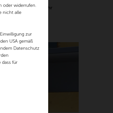
n oder widerrufen.
n sechsten Lebensjahr
 nicht alle
Einwilligung zur
in den USA gemäß
chendem Datenschutz
örden
dass für