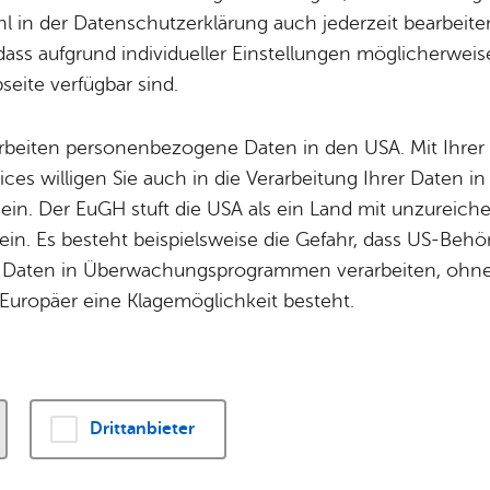
 in der Datenschutzerklärung auch jederzeit bearbeite
hen Schülerinnen und Schüler ab dem vollendete
dass aufgrund individueller Einstellungen möglicherweise
für eine Dauer von vier Schulbesuchsjahren.
eite verfügbar sind.
arbeiten personenbezogene Daten in den USA. Mit Ihrer 
ices willigen Sie auch in die Verarbeitung Ihrer Daten 
 ein. Der EuGH stuft die USA als ein Land mit unzurei
in. Es besteht beispielsweise die Gefahr, dass US-Beh
Daten in Überwachungsprogrammen verarbeiten, ohne 
Europäer eine Klagemöglichkeit besteht.
Drittanbieter