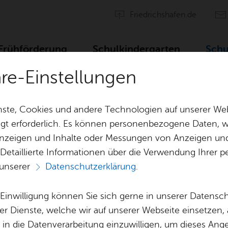
Fried­richs­ha­fen.de
Früh­för­de­rung
Schul­kin­der­gar­ten
Schu
häre-Einstellungen
ste, Cookies und andere Technologien auf unserer Web
gt erforderlich. Es können personenbezogene Daten, wi
 Anzeigen und Inhalte oder Messungen von Anzeigen un
 Detaillierte Informationen über die Verwendung Ihre
 unserer
Datenschutzerklärung
.
Grund­stu­fe
e Einwilligung können Sie sich gerne in unserer Datensc
er Dienste, welche wir auf unserer Webseite einsetzen,
, in die Datenverarbeitung einzuwilligen, um dieses Ang