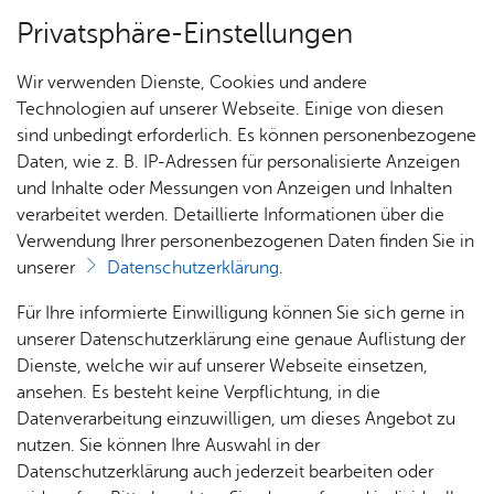
Privatsphäre-Einstellungen
Menü
Wir verwenden Dienste, Cookies und andere
Schu­le
Technologien auf unserer Webseite. Einige von diesen
sind unbedingt erforderlich. Es können personenbezogene
Daten, wie z. B. IP-Adressen für personalisierte Anzeigen
und Inhalte oder Messungen von Anzeigen und Inhalten
Früh­för­de­rung
verarbeitet werden. Detaillierte Informationen über die
Schul­so­zi­al­ar­beit
Verwendung Ihrer personenbezogenen Daten finden Sie in
unserer
Datenschutzerklärung
.
Die Schulsozialarbeit ist ein unabhängiger
Für Ihre informierte Einwilligung können Sie sich gerne in
Kooperationspartner der Tannenhag-Schule und
unserer Datenschutzerklärung eine genaue Auflistung der
eine Einrichtung der Jugendhilfe.
Dienste, welche wir auf unserer Webseite einsetzen,
ansehen. Es besteht keine Verpflichtung, in die
Datenverarbeitung einzuwilligen, um dieses Angebot zu
Schülerinnen und Schüler haben die Möglichkeit, uns als
nutzen. Sie können Ihre Auswahl in der
neutrale Vertrauenspersonen bei Fragen oder individuellen
Datenschutzerklärung auch jederzeit bearbeiten oder
Problemlagen aufzusuchen. Dies können z.B.