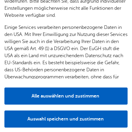
widerrufen. Bitte beachten Sie, dass aufgrund individueller
Schulschwierigkeiten, Probleme im persönlichen Bereich
Einstellungen möglicherweise nicht alle Funktionen der
oder auch Konflikte mit Mitschülern, Freunden, Familie
Webseite verfügbar sind.
oder Lehrern sein.
Einige Services verarbeiten personenbezogene Daten in
Für Eltern dienen wir als neutrale Ansprechpartner an der
den USA. Mit Ihrer Einwilligung zur Nutzung dieser Services
Schule. Diese können sich jederzeit bei Fragen und
willigen Sie auch in die Verarbeitung Ihrer Daten in den
Problemen rund um Schule, Familie und Kind an uns
USA gemäß Art. 49 (1) a DSGVO ein. Der EuGH stuft die
wenden.
USA als ein Land mit unzureichendem Datenschutz nach
EU-Standards ein. Es besteht beispielsweise die Gefahr,
Lehrerinnen und Lehrer unterstützen wir gerne beratend
dass US-Behörden personenbezogene Daten in
und durch Klassenprojekte beispielsweise bei schwierigen
Überwachungsprogrammen verarbeiten, ohne dass für
Klassenstrukturen und Konflikten.
Europäerinnen und Europäer eine Klagemöglichkeit
besteht.
Das Angebot ist immer freiwillig und als
Alle auswählen und zustimmen
Schulsozialarbeiter und Schulsozialarbeiterinnen
Details
unterliegen wir der Schweigepflicht.
Schulsozialarbeit versteht sich als Schnittstelle zwischen
Auswahl speichern und zustimmen
Notwendig
Drittanbieter
Schülerinnen und Schülern, Lehrkräften, Eltern und