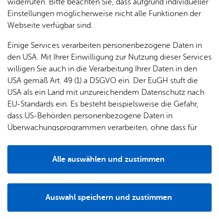
widerrufen. Bitte beachten Sie, dass aufgrund individueller
Einstellungen möglicherweise nicht alle Funktionen der
Webseite verfügbar sind.
Einige Services verarbeiten personenbezogene Daten in
den USA. Mit Ihrer Einwilligung zur Nutzung dieser Services
willigen Sie auch in die Verarbeitung Ihrer Daten in den
USA gemäß Art. 49 (1) a DSGVO ein. Der EuGH stuft die
USA als ein Land mit unzureichendem Datenschutz nach
Derzeit besteht der Elternbeirat aus 34 Elternvertreterinnen
EU-Standards ein. Es besteht beispielsweise die Gefahr,
und Elternvertretern. Neben den klassischen Aufgaben des
dass US-Behörden personenbezogene Daten in
Elternbeirates wird insbesondere Wert auf ein gutes
Überwachungsprogrammen verarbeiten, ohne dass für
Miteinander zwischen Elternschaft und Kollegium gelegt.
Europäerinnen und Europäer eine Klagemöglichkeit
Der Kontakt untereinander soll vertieft und die Schule nach
besteht.
außen hin bekannter gemacht werden.
Alle auswählen und zustimmen
Details
Unter anderem finden gemeinsame Treffen mit
gemütlichem Beisammensein sowie die Teilnahme am
Auswahl speichern und zustimmen
Seehasen-Festumzug und anderen Veranstaltungen statt.
Notwendig
Drittanbieter
Außerdem gibt es in Zusammenarbeit mit dem