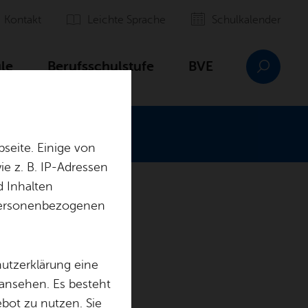
Kon­takt
Leich­te Spra­che
Schul­ka­len­der
­le
Be­rufs­schul­stu­fe
BVE
seite. Einige von
e z. B. IP-Adressen
d Inhalten
r personenbezogenen
hutzerklärung eine
 ansehen. Es besteht
ebot zu nutzen. Sie