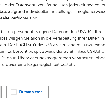
ahre Tannenhag-
 in der Datenschutzerklärung auch jederzeit bearbeite
dass aufgrund individueller Einstellungen möglicherweise
eite verfügbar sind.
Schule – Ein Schulfest voller Begegnungen, Fre
arbeiten personenbezogene Daten in den USA. Mit Ihrer 
ices willigen Sie auch in die Verarbeitung Ihrer Daten 
 ein. Der EuGH stuft die USA als ein Land mit unzurei
Am vergangenen Samstag f
in. Es besteht beispielsweise die Gefahr, dass US-Beh
Tannenhag-Schule ihr 60-
Daten in Überwachungsprogrammen verarbeiten, ohne 
Bestehen mit einem fröhl
Europäer eine Klagemöglichkeit besteht.
abwechslungsreichen Schu
300 Besucherinnen und 
zusammen, um dieses be
Jubiläum gemeinsam zu fe
Drittanbieter
Den feierlichen Auftakt ge