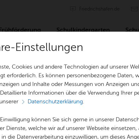
Fried­richs­ha­fen.de
Früh­för­de­rung
Schul­kin­der­gar­ten
Schu
häre-Einstellungen
hag-Schu­le
ste, Cookies und andere Technologien auf unserer Web
gt erforderlich. Es können personenbezogene Daten, wi
 Anzeigen und Inhalte oder Messungen von Anzeigen un
 Detaillierte Informationen über die Verwendung Ihre
 unserer
Datenschutzerklärung
.
Mon­tag, 06. Juli 2026
e Einwilligung können Sie sich gerne in unserer Datensc
Ka­te­go­rie:
Tan­nen­hag­schu­le
er Dienste, welche wir auf unserer Webseite einsetzen,
, in die Datenverarbeitung einzuwilligen, um dieses Ang