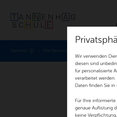
Privatsp
Früh­för­de­rung
Start­sei­te
Alle Nach­rich­ten
60 Jahre Tan­nen­
Wir verwenden Dien
diesen sind unbedin
für personalisierte
verarbeitet werden.
Daten finden Sie in
Für Ihre informiert
genaue Auflistung d
keine Verpflichtung