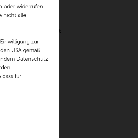
Schule
n oder widerrufen.
 nicht alle
ude und Gemeinschaft
Einwilligung zur
in den USA gemäß
chendem Datenschutz
eierte die
örden
jähriges
dass für
ichen und
lfest. Rund
Besucher kamen
sondere
iern.
staltete unser